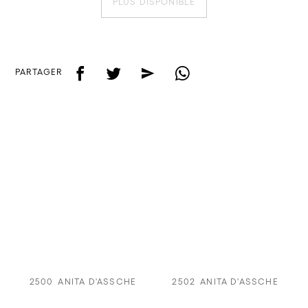
PLUS DISPONIBLE
f
t
e
w
PARTAGER
2500
ANITA D'ASSCHE
2502
ANITA D'ASSCHE