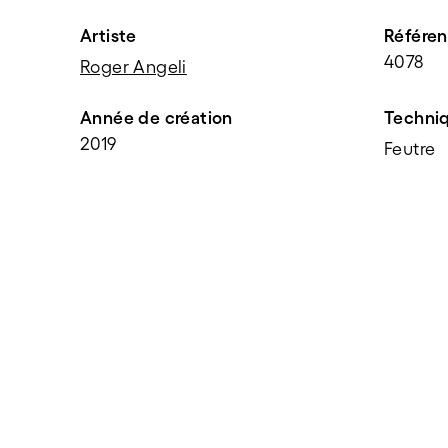
Artiste
Référe
4078
Roger Angeli
Année de création
Techni
2019
Feutre
PARTAGER
f
t
e