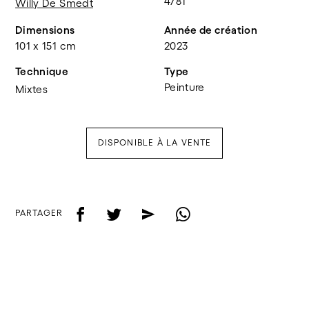
4781
Willy De Smedt
Dimensions
Année de création
101 x 151 cm
2023
Technique
Type
Peinture
Mixtes
DISPONIBLE À LA VENTE
f
t
e
w
PARTAGER