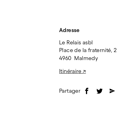
Adresse
Le Relais asbl
Place de la fraternité, 2
4960  Malmedy
Itinéraire ↗
Partager
f
t
e