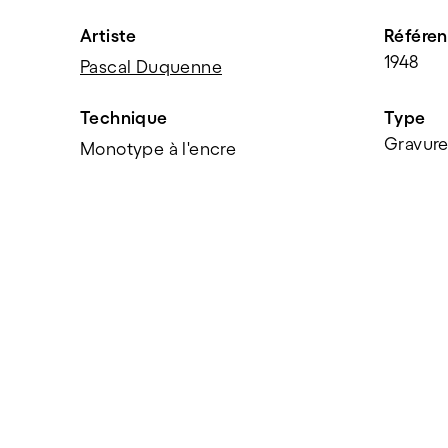
Artiste
Référe
1948
Pascal Duquenne
Technique
Type
Gravur
Monotype à l'encre
PARTAGER
f
t
e