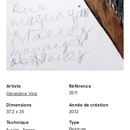
Artiste
Référence
2511
Géraldine Vink
Dimensions
Année de création
37.2 x 25
2012
Technique
Type
Peinture
fusain
Encre