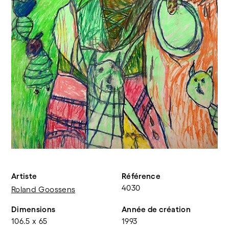
Artiste
Référence
4030
Roland Goossens
Dimensions
Année de création
106.5 x 65
1993