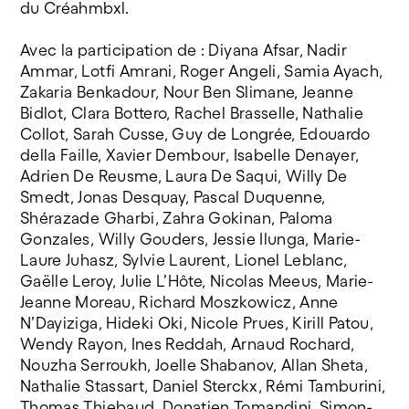
du Créahmbxl.
Avec la participation de : Diyana Afsar, Nadir
Ammar, Lotfi Amrani, Roger Angeli, Samia Ayach,
Zakaria Benkadour, Nour Ben Slimane, Jeanne
Bidlot, Clara Bottero, Rachel Brasselle, Nathalie
Collot, Sarah Cusse, Guy de Longrée, Edouardo
della Faille, Xavier Dembour, Isabelle Denayer,
Adrien De Reusme, Laura De Saqui, Willy De
Smedt, Jonas Desquay, Pascal Duquenne,
Shérazade Gharbi, Zahra Gokinan, Paloma
Gonzales, Willy Gouders, Jessie Ilunga, Marie-
Laure Juhasz, Sylvie Laurent, Lionel Leblanc,
Gaëlle Leroy, Julie L’Hôte, Nicolas Meeus, Marie-
Jeanne Moreau, Richard Moszkowicz, Anne
N’Dayiziga, Hideki Oki, Nicole Prues, Kirill Patou,
Wendy Rayon, Ines Reddah, Arnaud Rochard,
Nouzha Serroukh, Joelle Shabanov, Allan Sheta,
Nathalie Stassart, Daniel Sterckx, Rémi Tamburini,
Thomas Thiebaud, Donatien Tomandini, Simon-