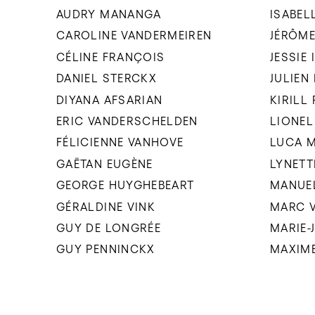
AUDRY MANANGA
ISABEL
CAROLINE VANDERMEIREN
JÉRÔME
CÉLINE FRANÇOIS
JESSIE
DANIEL STERCKX
JULIEN
DIYANA AFSARIAN
KIRILL
ERIC VANDERSCHELDEN
LIONEL
FÉLICIENNE VANHOVE
LUCA 
GAËTAN EUGÈNE
LYNETT
GEORGE HUYGHEBEART
MANUE
GÉRALDINE VINK
MARC 
GUY DE LONGRÉE
MARIE-
GUY PENNINCKX
MAXIM