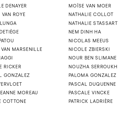
LE DENAYER
MOÏSE VAN MOER
 VAN ROYE
NATHALIE COLLOT
 ILUNGA
NATHALIE STASSART
 DETIÈGE
NEM DINH HA
 PATOU
NICOLAS MEEUS
 VAN MARSENILLE
NICOLE ZBIERSKI
MAGGI
NOUR BEN SLIMANE
E RICKER
NOUZHA SERROUKH
L GONZALEZ
PALOMA GONZALEZ
VERVLOET
PASCAL DUQUENNE
JEANNE MOREAU
PASCALE VINCKE
E COTTONE
PATRICK LADRIÈRE