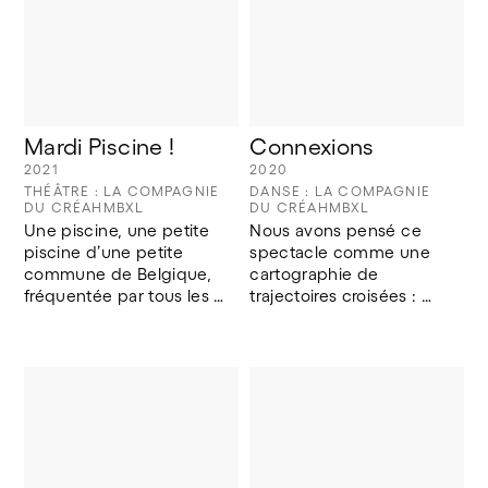
sessions, accompagné 
d’arrangements parfois 
d'Antoine Loyer, 
savants, le tout teinté de 
musicien compositeur. 
la personnalité de 
chaque artiste.
Mardi Piscine !
Connexions
2021
2020
THÉÂTRE : LA COMPAGNIE
DANSE : LA COMPAGNIE
DU CRÉAHMBXL
DU CRÉAHMBXL
Une piscine, une petite 
Nous avons pensé ce 
piscine d’une petite 
spectacle comme une 
commune de Belgique, 
cartographie de 
fréquentée par tous les 
trajectoires croisées : 
habitants. Le jour 
une esquisse d’histoires 
d’ouverture, le mardi, 
de vie individuelles et 
c’est piscine !
collectives.