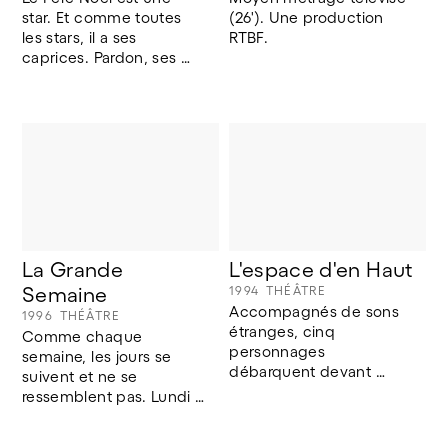
star. Et comme toutes 
(26'). Une production 
les stars, il a ses 
RTBF.
caprices. Pardon, ses 
désirs.
La Grande 
L'espace d'en Haut
Semaine
1994
THÉÂTRE
Accompagnés de sons 
1996
THÉÂTRE
étranges, cinq 
Comme chaque 
personnages 
semaine, les jours se 
débarquent devant 
suivent et ne se 
nous. Leurs voix nous 
ressemblent pas. Lundi 
interpellent : EN HAUT? 
VERT, mardi JAUNE, 
EN BAS?
mercredi BLANC, jeudi 