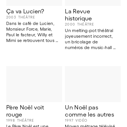
Ça va Lucien?
La Revue 
2003
THÉÂTRE
historique
Dans le café de Lucien, 
2000
THÉÂTRE
Monsieur Force, Marie, 
Un melting-pot théâtral 
Paul le facteur, Willy et 
joyeusement incorrect, 
Mimi se retrouvent tous 
un bricolage de 
les jours. Ils parlent de 
numéros de music-hall 
leurs vie, de l'amour, du 
et de parodies-minutes, 
temps qu'il fait et du 
de catastrophes et de 
crime de la rue des 
chansons, concocté par 
Drapiers.
un amalgame 
polymorphe d'artistes 
en bonne santé.
Père Noël voit 
Un Noël pas 
rouge
comme les autres
1998
THÉÂTRE
1997
VIDÉO
Le Père Noël est une 
Moyen métrage télévisé 