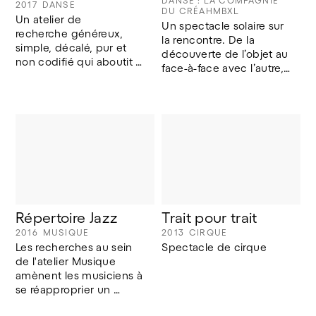
DANSE : LA COMPAGNIE
2017
DANSE
DU CRÉAHMBXL
Un atelier de 
Un spectacle solaire sur 
recherche généreux, 
la rencontre. De la 
simple, décalé, pur et 
découverte de l’objet au 
non codifié qui aboutit à 
face-à-face avec l’autre, 
une performance 
la relation est explorée 
unique au Wiels. Avec 
dans toute sa diversité 
Takao Kawaguchi, 
avec humour et 
Rodolphe Coster et la 
sensibilité.
Compagnie de danse 
du Créahmbxl.
Répertoire Jazz
Trait pour trait
2016
MUSIQUE
2013
CIRQUE
Les recherches au sein 
Spectacle de cirque 
de l'atelier Musique 
amènent les musiciens à 
se réapproprier un 
répertoire jazz .