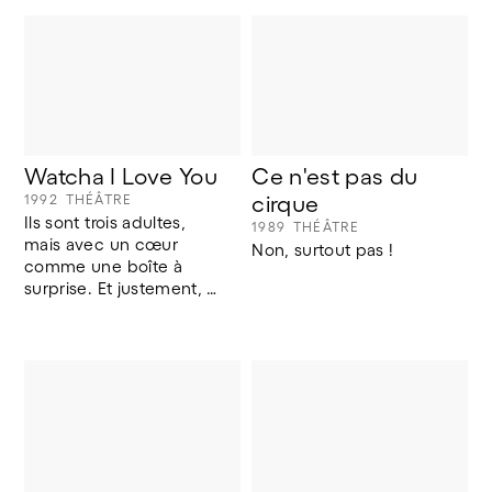
BLEU, vendredi AU 
POISSON, samedi 
ROUGE, dimanche ...
Watcha I Love You
Ce n'est pas du 
1992
THÉÂTRE
cirque
Ils sont trois adultes, 
1989
THÉÂTRE
mais avec un cœur 
Non, surtout pas !
comme une boîte à 
surprise. Et justement, 
des boîtes, il y en a tout 
autour d'eux !