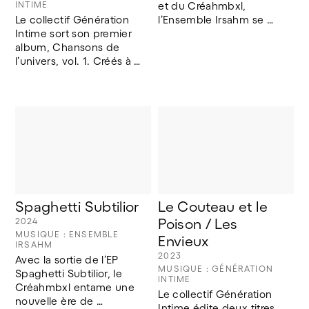
INTIME
et du Créahmbxl, 
Le collectif Génération 
l’Ensemble Irsahm se 
Intime sort son premier 
réapproprie un 
album, Chansons de 
répertoire de musique 
l’univers, vol. 1. Créés à 
ancienne en l'adaptant 
partir d'enregistrements 
aux approches 
réalisés en atelier 
instrumentales et 
auxquels se 
musicales développées 
superposent de 
avec des musicien·es en 
nouvelles compositions, 
situation de handicap 
les quatre morceaux qui 
visuel.
le composent ne seront 
jamais rejoués à 
l'identique sur scène. 
Pour une écoute 
Spaghetti Subtilior
Le Couteau et le 
hypnotique.
2024
Poison / Les 
MUSIQUE : ENSEMBLE
Envieux
IRSAHM
2023
Avec la sortie de l’EP 
MUSIQUE : GÉNÉRATION
Spaghetti Subtilior, le 
INTIME
Créahmbxl entame une 
Le collectif Génération 
nouvelle ère de 
Intime édite deux titres 