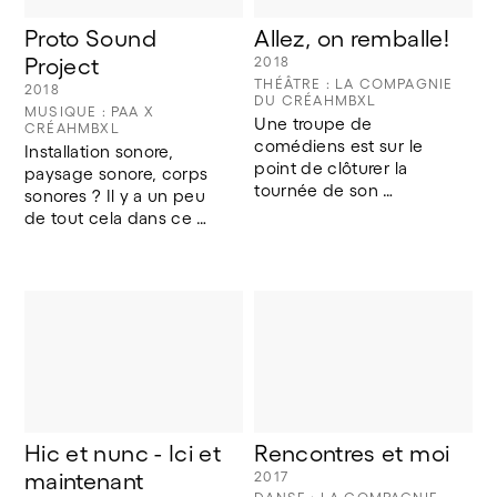
Proto Sound 
Allez, on remballe!
Project
2018
THÉÂTRE : LA COMPAGNIE
2018
DU CRÉAHMBXL
MUSIQUE : PAA X
Une troupe de 
CRÉAHMBXL
comédiens est sur le 
Installation sonore, 
point de clôturer la 
paysage sonore, corps 
tournée de son 
sonores ? Il y a un peu 
spectacle, l’histoire 
de tout cela dans ce 
commence alors que la 
travail sur le son.
dernière représentation 
s’achève. Il est temps 
de remballer ses affaires, 
de ranger la scène et 
de... Stop, pas question 
! 
Hic et nunc - Ici et 
Rencontres et moi
maintenant
2017