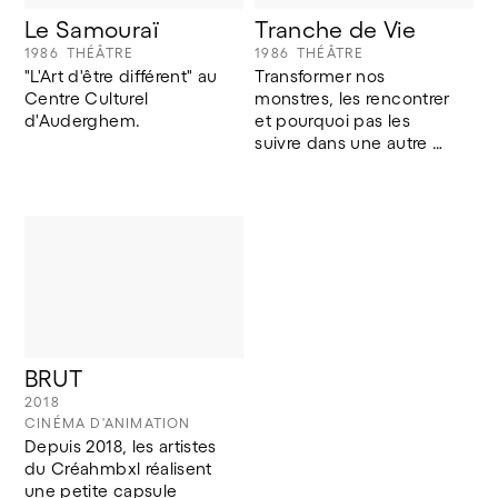
Le Samouraï
Tranche de Vie
1986
THÉÂTRE
1986
THÉÂTRE
"L'Art d'être différent" au 
Transformer nos 
Centre Culturel 
monstres, les rencontrer 
d'Auderghem.
et pourquoi pas les 
suivre dans une autre 
réalité. À bientôt. (C. 
Leboutte) 
BRUT
2018
CINÉMA D'ANIMATION
Depuis 2018, les artistes 
du Créahmbxl réalisent 
une petite capsule 