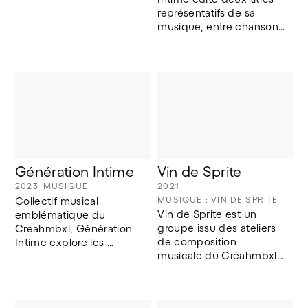
production musicale. La 
représentatifs de sa 
musique, créée par 
musique, entre chanson 
l’Ensemble Irsahm (IRSA 
pop surréaliste et 
X Créahmbxl), est une 
ensemble rock 
réinterprétation libre de 
progressif. 
grands compositeurs 
Accompagnés d'un clip 
historiques.
home made, les plus fort 
en goût.
Génération Intime
Vin de Sprite
2023
MUSIQUE
2021
MUSIQUE : VIN DE SPRITE
Collectif musical 
Vin de Sprite est un 
emblématique du 
groupe issu des ateliers 
Créahmbxl, Génération 
de composition 
Intime explore les 
musicale du Créahmbxl. 
possibilités de la 
Il est formé par un 
création collective au 
ensemble de musiciens 
travers de textes libres, 
qui varie selon les 
de mélodies fortes et 