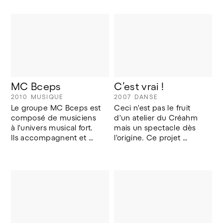
MC Bceps
C’est vrai !
2010
MUSIQUE
2007
DANSE
Le groupe MC Bceps est 
Ceci n'est pas le fruit 
composé de musiciens 
d'un atelier du Créahm 
à l'univers musical fort. 
mais un spectacle dès 
Ils accompagnent et 
l'origine. Ce projet 
interprètent 
appartient à Virginie 
naturellement les plus 
Vandezande, 25 ans, 
grands morceaux de 
artiste, danseuse, 
nos répertoires de 
trisomique.
variété.