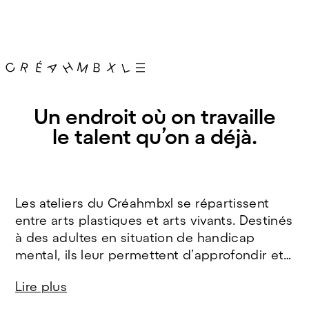
Un endroit où on travaille
le talent qu’on a déjà.
Les ateliers du Créahmbxl se répartissent
entre arts plastiques et arts vivants. Destinés
à des adultes en situation de handicap
mental, ils leur permettent d’approfondir et
d’affirmer leur talent dans un cadre
Lire plus
favorable à la création. Les artistes-
animateurs fournissent une pédagogie si