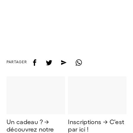
f
t
e
w
PARTAGER
Un cadeau ? → 
Inscriptions → C'est 
découvrez notre 
par ici !