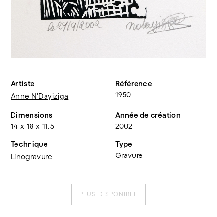
Artiste
Référence
1950
Anne N'Dayiziga
Dimensions
Année de création
14 x 18 x 11.5
2002
Technique
Type
Gravure
Linogravure
PLUS DISPONIBLE