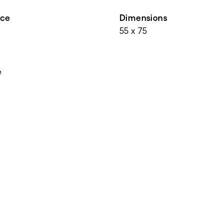
nce
Dimensions
55 x 75
e