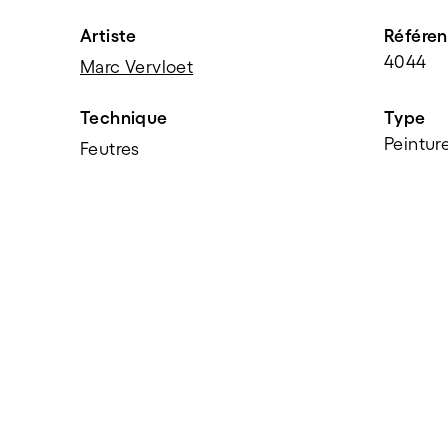
Artiste
Référe
4044
Marc Vervloet
Technique
Type
Peintur
Feutres
PARTAGER
f
t
e