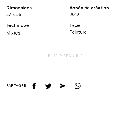
Dimensions
Année de création
37 x 55
2019
Technique
Type
Peinture
Mixtes
PLUS DISPONIBLE
f
t
e
w
PARTAGER