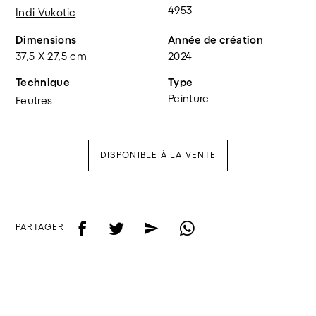
4953
Indi Vukotic
Dimensions
Année de création
37,5 X 27,5 cm
2024
Technique
Type
Peinture
Feutres
DISPONIBLE À LA VENTE
f
t
e
w
PARTAGER