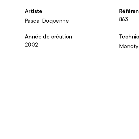
Artiste
Référe
863
Pascal Duquenne
Année de création
Techni
2002
Monoty
PARTAGER
f
t
e