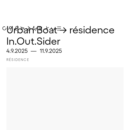
Urban Boat → résidence 
In.Out.Sider
4.9.2025
—
11.9.2025
RÉSIDENCE