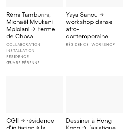
Rémi Tamburini, 
Yaya Sanou → 
Michaël Mvukani 
workshop danse 
Mpiolani → Ferme 
afro-
de Chosal
contemporaine
COLLABORATION
RÉSIDENCE
WORKSHOP
INSTALLATION
RÉSIDENCE
ŒUVRE PÉRENNE
CGII → résidence 
Dessiner à Hong 
d’initiation à la 
Kong → l’asiatique 