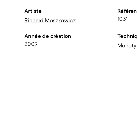
Artiste
Référe
1031
Richard Moszkowicz
Année de création
Techni
2009
Monoty
PARTAGER
f
t
e