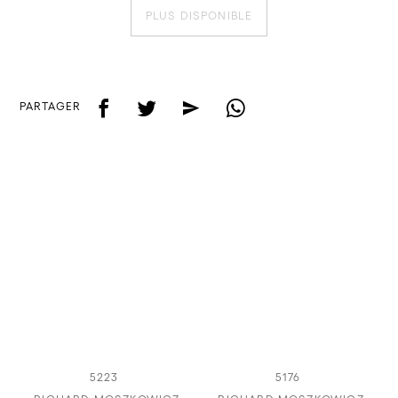
PLUS DISPONIBLE
f
t
e
w
PARTAGER
5223
5176