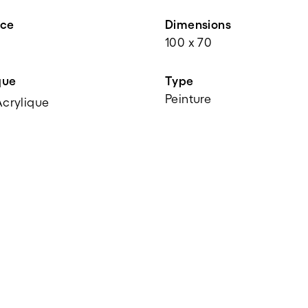
nce
Dimensions
100 x 70
que
Type
Peinture
Acrylique