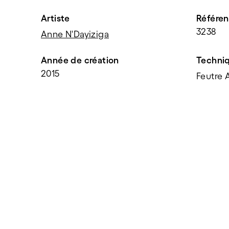
Artiste
Référe
3238
Anne N'Dayiziga
Année de création
Techni
2015
Feutre 
PARTAGER
f
t
e