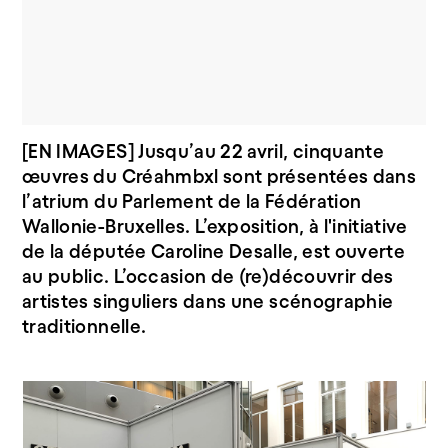
[EN IMAGES] Jusqu’au 22 avril, cinquante
Vincent Blondel, président du Sénat, Pascal Duquenne, comédien, et
Benoît Dispa, président du Parlement de la Fédération Wallonie-
œuvres du Créahmbxl sont présentées dans
Bruxelles
l’atrium du Parlement de la Fédération
Wallonie-Bruxelles. L’exposition, à l'initiative
de la députée Caroline Desalle, est ouverte
au public. L’occasion de (re)découvrir des
artistes singuliers dans une scénographie
traditionnelle.