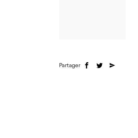
Partager
f
t
e