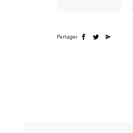
Partager
f
t
e