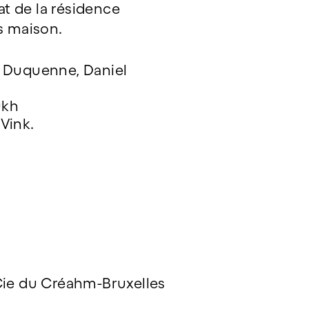
at de la résidence
es maison.
l Duquenne, Daniel
ukh
Vink.
a Cie du Créahm-Bruxelles