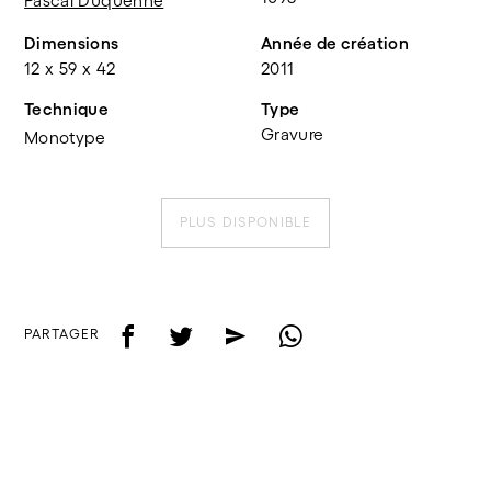
Pascal Duquenne
Dimensions
Année de création
12 x 59 x 42
2011
Technique
Type
Gravure
Monotype
PLUS DISPONIBLE
f
t
e
w
PARTAGER