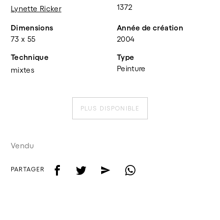
1372
Lynette Ricker
Dimensions
Année de création
73 x 55
2004
Technique
Type
Peinture
mixtes
PLUS DISPONIBLE
Vendu
f
t
e
w
PARTAGER