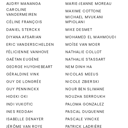
AUDRY MANANGA
MARIE-JEANNE MOREAU
CAROLINE
MAXIME COTTONE
VANDERMEIREN
MICHAEL MVUKANI
CÉLINE FRANÇOIS
MPIOLANI
DANIEL STERCKX
MIKE DESMET
DIYANA AFSARIAN
MOHAMED EL MAHMOUDI
ERIC VANDERSCHELDEN
MOÏSE VAN MOER
FÉLICIENNE VANHOVE
NATHALIE COLLOT
GAËTAN EUGÈNE
NATHALIE STASSART
GEORGE HUYGHEBEART
NEM DINH HA
GÉRALDINE VINK
NICOLAS MEEUS
GUY DE LONGRÉE
NICOLE ZBIERSKI
GUY PENNINCKX
NOUR BEN SLIMANE
HIDEKI OKI
NOUZHA SERROUKH
INDI VUKOTIC
PALOMA GONZALEZ
INES REDDAH
PASCAL DUQUENNE
ISABELLE DENAYER
PASCALE VINCKE
JÉRÔME VAN ROYE
PATRICK LADRIÈRE