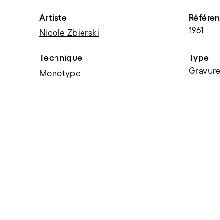
Artiste
Référe
1961
Nicole Zbierski
Technique
Type
Gravur
Monotype
PARTAGER
f
t
e