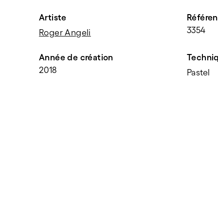
Artiste
Référe
3354
Roger Angeli
Année de création
Techni
2018
Pastel
PARTAGER
f
t
e