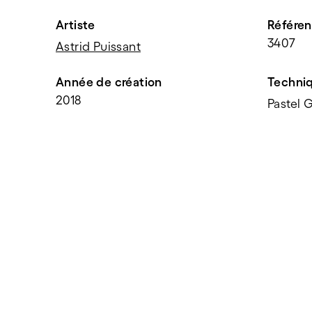
Artiste
Référe
3407
Astrid Puissant
Année de création
Techni
2018
Pastel 
PARTAGER
f
t
e