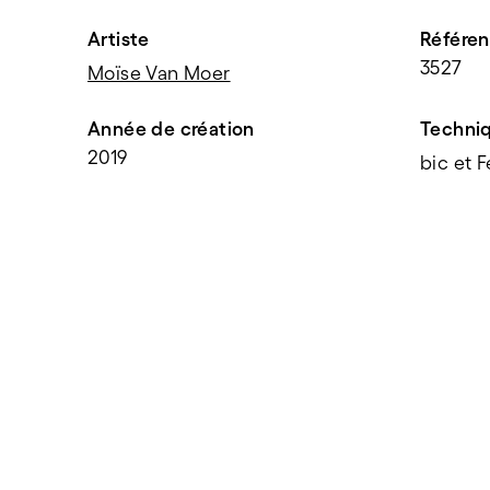
Artiste
Référe
3527
Moïse Van Moer
Année de création
Techni
2019
bic et F
PARTAGER
f
t
e