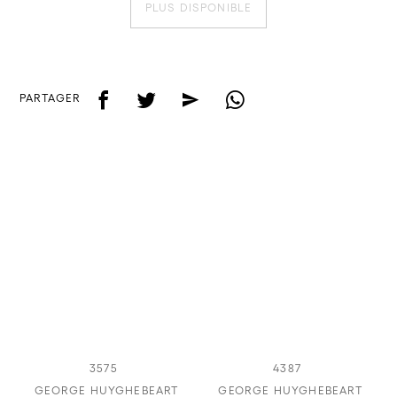
PLUS DISPONIBLE
f
t
e
w
PARTAGER
3575
4387
GEORGE HUYGHEBEART
GEORGE HUYGHEBEART