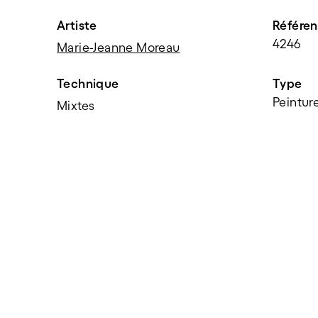
Artiste
Référe
4246
Marie-Jeanne Moreau
Technique
Type
Peintur
Mixtes
PARTAGER
f
t
e