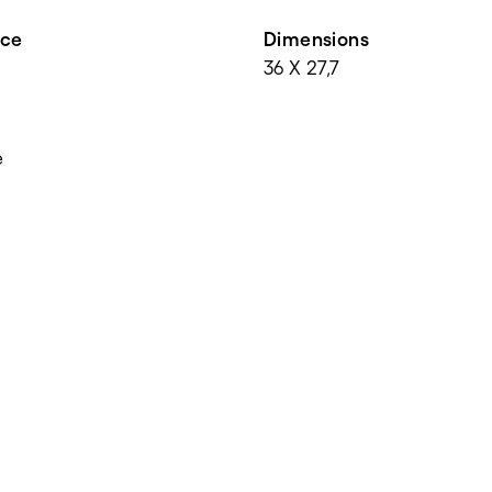
nce
Dimensions
36 X 27,7
e