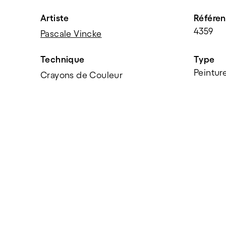
Artiste
Référe
4359
Pascale Vincke
Technique
Type
Peintur
Crayons de Couleur
PARTAGER
f
t
e