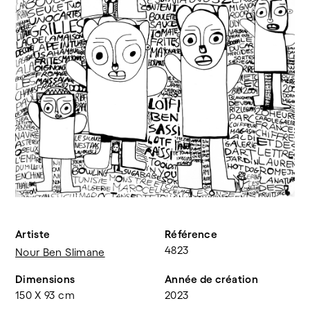
Artiste
Référence
4823
Nour Ben Slimane
Dimensions
Année de création
150 X 93 cm
2023