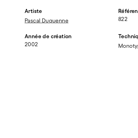
Artiste
Référe
822
Pascal Duquenne
Année de création
Techni
2002
Monotyp
PARTAGER
f
t
e