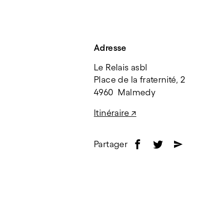
Adresse
Le Relais asbl
Place de la fraternité, 2
4960  Malmedy
Itinéraire ↗
Partager
f
t
e