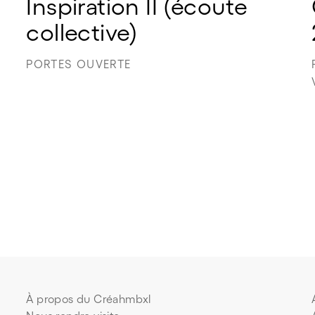
Inspiration II (écoute 
collective)
PORTES OUVERTE
À propos du Créahmbxl