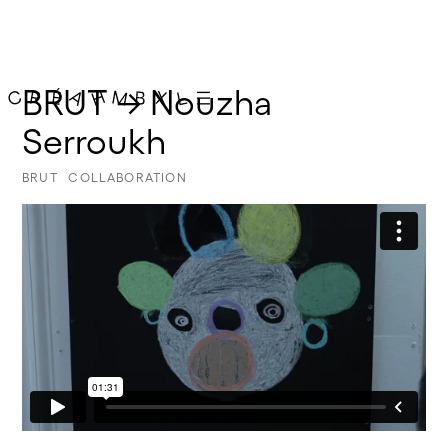
BRUT → Nouzha 
Serroukh
BRUT
COLLABORATION