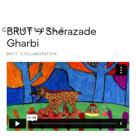
BRUT → Sherazade 
Gharbi
BRUT
COLLABORATION