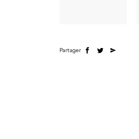
Partager
f
t
e