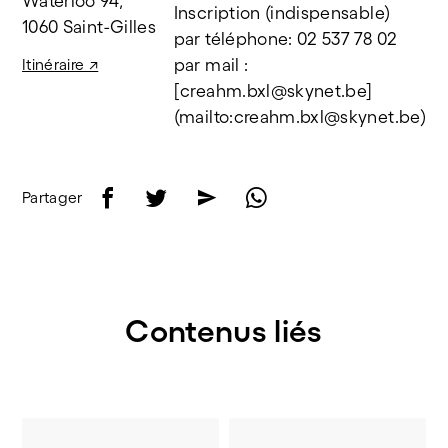
Waterloo 94, 
Inscription (indispensable)
1060 Saint-Gilles
par téléphone: 02 537 78 02
par mail : 
Itinéraire ↗
[creahm.bxl@skynet.be]
(mailto:creahm.bxl@skynet.be)
f
t
e
w
Partager
Contenus liés