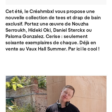
Cet été, le Créahmbxl vous propose une
Drap de bain Nouzha Serroukh
nouvelle collection de tees et drap de bain
exclusif. Portez une œuvre de Nouzha
Serroukh, Hideki Oki, Daniel Sterckx ou
Paloma Gonzalez. Cerise : seulement
soixante exemplaires de chaque. Déjà en
vente au Vaux Hall Summer. Par ici le cool !