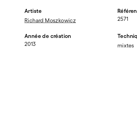
Artiste
Référe
2571
Richard Moszkowicz
Année de création
Techni
2013
mixtes
PARTAGER
f
t
e