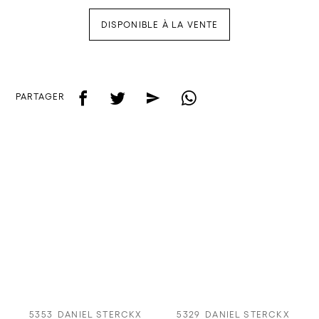
DISPONIBLE À LA VENTE
f
t
e
w
PARTAGER
5353
DANIEL STERCKX
5329
DANIEL STERCKX