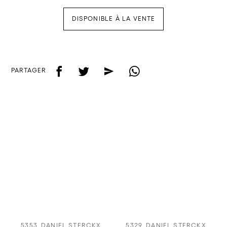
DISPONIBLE À LA VENTE
f
t
e
w
PARTAGER
5353
DANIEL STERCKX
5329
DANIEL STERCKX