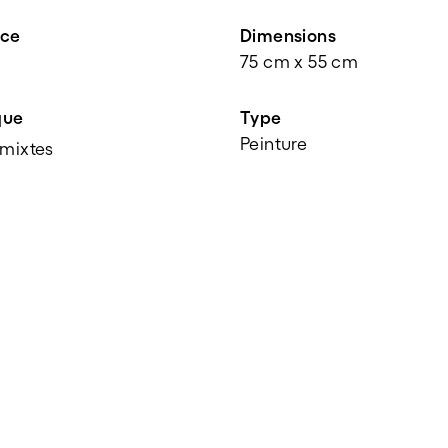
nce
Dimensions
75 cm x 55 cm
que
Type
Peinture
mixtes