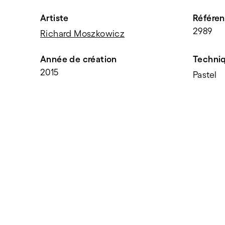
Artiste
Référe
2989
Richard Moszkowicz
Année de création
Techni
2015
Pastel
PARTAGER
f
t
e