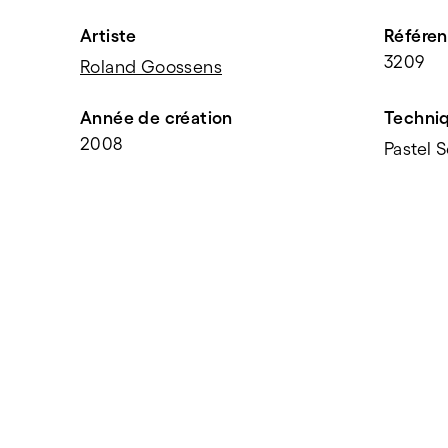
Artiste
Référe
3209
Roland Goossens
Année de création
Techni
2008
Pastel 
PARTAGER
f
t
e