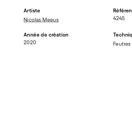
Artiste
Référe
4245
Nicolas Meeus
Année de création
Techni
2020
Feutres
PARTAGER
f
t
e