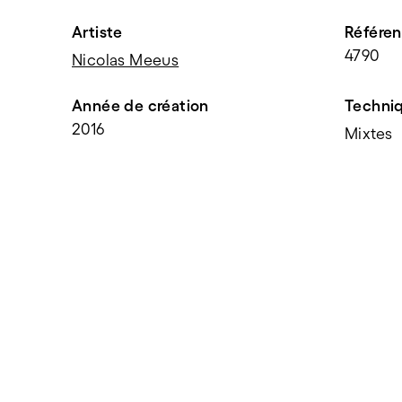
Artiste
Référe
4790
Nicolas Meeus
Année de création
Techni
2016
Mixtes
PARTAGER
f
t
e